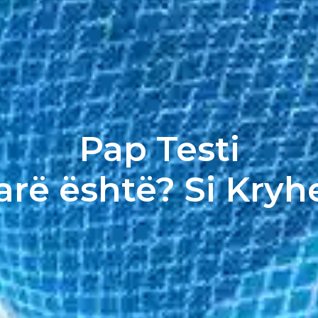
Pap Testi
arë është? Si Kryh