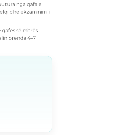
ëputura nga qafa e
elqi dhe ekzaminimi i
qafës së mitrës.
alin brenda 4–7