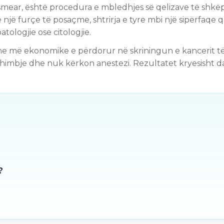
P smear, është procedura e mbledhjes së qelizave të shk
një furçe të posaçme, shtrirja e tyre mbi një sipërfaqe q
tologjie ose citologjie.
e më ekonomike e përdorur në skriningun e kancerit të 
himbje dhe nuk kërkon anestezi. Rezultatet kryesisht d
?