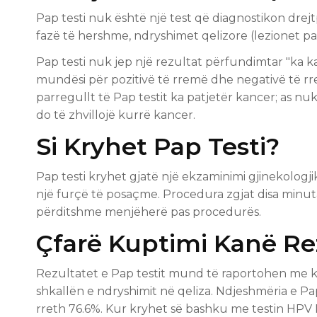
Pap testi nuk është një test që diagnostikon drejtpë
fazë të hershme, ndryshimet qelizore (lezionet p
Pap testi nuk jep një rezultat përfundimtar "ka kan
mundësi për pozitivë të rremë dhe negativë të 
parregullt të Pap testit ka patjetër kancer; as 
do të zhvillojë kurrë kancer.
Si Kryhet Pap Testi?
Pap testi kryhet gjatë një ekzaminimi gjinekologj
një furçë të posaçme. Procedura zgjat disa minu
përditshme menjëherë pas procedurës.
Çfarë Kuptimi Kanë Rez
Rezultatet e Pap testit mund të raportohen me kla
shkallën e ndryshimit në qeliza. Ndjeshmëria e P
rreth 76.6%. Kur kryhet së bashku me testin HPV 