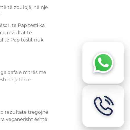
htë të zbulojë, në një
i.
sor, te Pap testi ka
me rezultat të
l të Pap testit nuk
nga qafa e mitrës me
sh në jetën e
to rezultate tregojnë
ara veçanërisht është