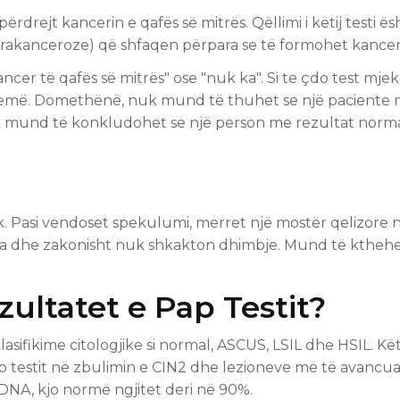
rdrejt kancerin e qafës së mitrës. Qëllimi i këtij testi ës
arakanceroze) që shfaqen përpara se të formohet kancer
cer të qafës së mitrës" ose "nuk ka". Si te çdo test mjekë
rremë. Domethënë, nuk mund të thuhet se një paciente 
nuk mund të konkludohet se një person me rezultat norma
ik. Pasi vendoset spekulumi, merret një mostër qelizore 
ta dhe zakonisht nuk shkakton dhimbje. Mund të kthehe
ultatet e Pap Testit?
sifikime citologjike si normal, ASCUS, LSIL dhe HSIL. Kë
ap testit në zbulimin e CIN2 dhe lezioneve më të avancu
DNA, kjo normë ngjitet deri në 90%.