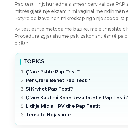
Pap testi, i njohur edhe si smear cervikal ose PA
mitrës gjatë një ekzaminimi vaginal me ndihmën e 
këtyre qelizave nën mikroskop nga një specialist pa
Ky test është metoda më bazike, më e thjeshtë dh
Procedura zgjat shumë pak, zakonisht është pa d
ditësh.
TOPICS
Çfarë është Pap Testi?
Për Çfarë Bëhet Pap Testi?
Si Kryhet Pap Testi?
Çfarë Kuptimi Kanë Rezultatet e Pap Testit
Lidhja Midis HPV dhe Pap Testit
Tema të Ngjashme