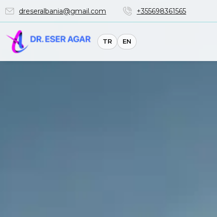
dreseralbania@gmail.com
+355698361565
TR
EN