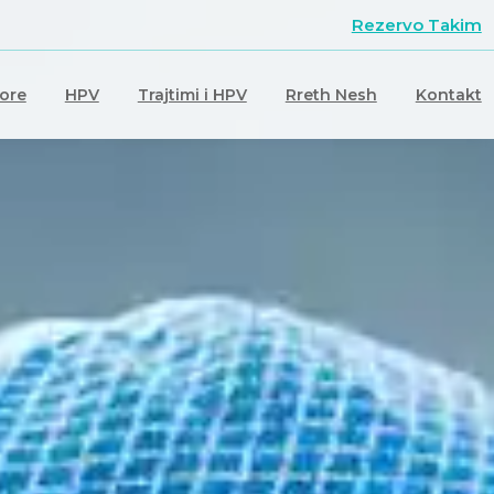
Rezervo Takim
ore
HPV
Trajtimi i HPV
Rreth Nesh
Kontakt