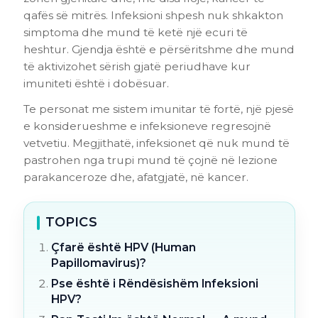
qafës së mitrës. Infeksioni shpesh nuk shkakton
simptoma dhe mund të ketë një ecuri të
heshtur. Gjendja është e përsëritshme dhe mund
të aktivizohet sërish gjatë periudhave kur
imuniteti është i dobësuar.
Te personat me sistem imunitar të fortë, një pjesë
e konsiderueshme e infeksioneve regresojnë
vetvetiu. Megjithatë, infeksionet që nuk mund të
pastrohen nga trupi mund të çojnë në lezione
parakanceroze dhe, afatgjatë, në kancer.
TOPICS
Çfarë është HPV (Human
Papillomavirus)?
Pse është i Rëndësishëm Infeksioni
HPV?