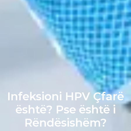
Infeksioni HPV
Çfarë
është? Pse është i
Rëndësishëm?