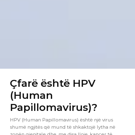
Çfarë është HPV
(Human
Papillomavirus)?
HPV (Human Papillomavirus) është një virus
shumë ngjitës që mund të shkaktojë lythа në
zonën gjenitale dhe, me disa lloje, kancer të