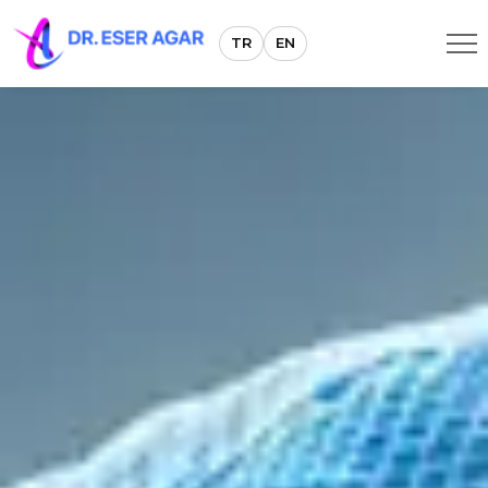
TR
EN