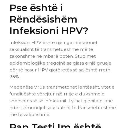
Pse është i
Rëndësishëm
Infeksioni HPV?
Infeksioni HPV është një nga infeksionet
seksualisht të transmetueshme më të
zakonshme në mbarë botën. Studimet
epidemiologjike tregojnë se gjasa e një gruaje
për të hasur HPV gjatë jetës së saj është rreth
75%
.
Meqenëse virusi transmetohet lehtësisht, vitet e
fundit është vërejtur një rritje e dukshme e
shpeshtësisë së infeksionit. Lythat gjenitale janë
ndër sëmundjet seksualisht të transmetueshme
më të zakonshme.
Pap Testi Im është