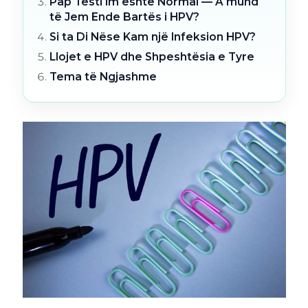
Pap Testi Im është Normal — A mund
të Jem Ende Bartës i HPV?
Si ta Di Nëse Kam një Infeksion HPV?
Llojet e HPV dhe Shpeshtësia e Tyre
Tema të Ngjashme