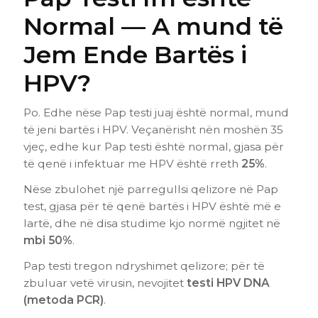
Normal — A mund të
Jem Ende Bartës i
HPV?
Po. Edhe nëse Pap testi juaj është normal, mund
të jeni bartës i HPV. Veçanërisht nën moshën 35
vjeç, edhe kur Pap testi është normal, gjasa për
të qenë i infektuar me HPV është rreth
25%
.
Nëse zbulohet një parregullsi qelizore në Pap
test, gjasa për të qenë bartës i HPV është më e
lartë, dhe në disa studime kjo normë ngjitet në
mbi 50%
.
Pap testi tregon ndryshimet qelizore; për të
zbuluar vetë virusin, nevojitet
testi HPV DNA
(metoda PCR)
.