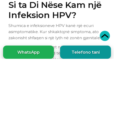
Si ta Di Nëse Kam një
Infeksion HPV?
Shumica e infeksioneve HPV kanë një ecuri
asimptomatike. Kur shkaktojnë simptoma, ato
zakonisht shfaqen si një lyth në zonën gjenitale.
Virusi mund të vendoset në qafën e mitrës pa
WhatsApp
Telefono tani
formuar lyth dhe mund të qëndrojë i heshtur
për një kohë të gjatë. Për këtë arsye, testimi i
rregullt me Pap test dhe për HPV ka rëndësi të
madhe për diagnozën e hershme.
Llojet e HPV dhe
Shpeshtësia e Tyre
Ka më shumë se 300 lloje HPV. Një nga llojet më
të zakonshme është
HPV Tipi 16
, prevalenca e të